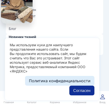
Вопрос-ответ
Возврат и обмен
Личный кабинет
Ткани оптом
Блог
Новинки тканей
Распродажа тканей
Мы используем куки для наилучшего
представления нашего сайта. Если
Лидеры продаж
Вы продолжите использовать сайт, мы будем
считать что Вас это устраивает. Этот сайт
использует сервис веб-аналитики Яндекс
© Арт Текс — продажа тканей оптом, 2026
Метрика, предоставляемый компанией ООО
«ЯНДЕКС»
Пользовательское соглашение
Политика конфиденциальности
Политика конфиденциальности
Разработка сайта —
WEBELEMENT
Согласен
0
0
Главная
Каталог
Корзина
Избранное
Вход