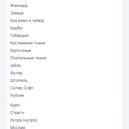
Жаккард
Замша
Кружево и гипюр
Барби
Габардин
Костюмные ткани
Курточные
Плательные ткани
Шёлк
Футер
Штапель
Супер Софт
Рубчик
Креп
Стретч
Купра (купро)
Муслин