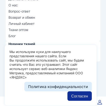
О нас
Вопрос-ответ
Возврат и обмен
Личный кабинет
Ткани оптом
Блог
Новинки тканей
Распродажа тканей
Мы используем куки для наилучшего
представления нашего сайта. Если
Лидеры продаж
Вы продолжите использовать сайт, мы будем
считать что Вас это устраивает. Этот сайт
использует сервис веб-аналитики Яндекс
© Арт Текс — продажа тканей оптом, 2026
Метрика, предоставляемый компанией ООО
«ЯНДЕКС»
Пользовательское соглашение
Политика конфиденциальности
Политика конфиденциальности
Разработка сайта —
WEBELEMENT
Согласен
0
0