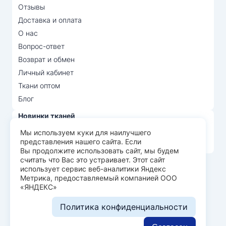
Отзывы
Доставка и оплата
О нас
Вопрос-ответ
Возврат и обмен
Личный кабинет
Ткани оптом
Блог
Новинки тканей
Распродажа тканей
Мы используем куки для наилучшего
представления нашего сайта. Если
Лидеры продаж
Вы продолжите использовать сайт, мы будем
считать что Вас это устраивает. Этот сайт
использует сервис веб-аналитики Яндекс
© Арт Текс — продажа тканей оптом, 2026
Метрика, предоставляемый компанией ООО
«ЯНДЕКС»
Пользовательское соглашение
Политика конфиденциальности
Политика конфиденциальности
Разработка сайта —
WEBELEMENT